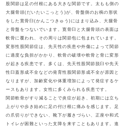
股関節は足の付根にある大きな関節です。太もも側の
大腿骨頭(だいたいこっとう)が、骨盤側のお椀の形状
をした寛骨臼(かんこつきゅう)にはまり込み、大腿骨
と骨盤をつないでいます。寛骨臼と大腿骨頭の表面は
軟骨に覆われ、その周りは関節包に包まれています。
変形性股関節症は、先天性の疾患や外傷によって関節
に過度な負担がかかり、軟骨の破壊や軟骨と骨に変形
が起きる疾患です。多くは、先天性股関節脱臼や先天
性臼蓋形成不全などの発育性股関節形成不全が原因と
なりますが、加齢変化や体重増加によって発症するケ
ースもあります。女性に多くみられる疾患です。
関節軟骨がすり減ることで炎症が起き、初期には立ち
上がりや歩き始めに足の付け根に痛みを感じます。足
の爪切りができない、靴下が履きづらい、正座や和式
トイレが困難といった支障を来すこともあります。進