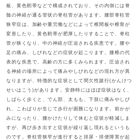
板、黄色靭帯などで構成されており、その内側には脊
髄の神経が通る管状の脊柱管があります。腰部脊柱管
狭窄症は、加齢や重労働などによって椎間板や椎骨が
変形したり、黄色靭帯が肥厚したりすることで、脊柱
管が狭くなり、中の神経が圧迫される疾患です。腰や
足の痛み、しびれなどの症状が起こります。腰椎の代
表的な疾患で、高齢の方に多くみられます。圧迫され
る神経の場所によって痛みやしびれなどの現れ方が異
なりますが、特徴的な症状として間欠性跛行(かんけつ
せいはこう)があります。安静時にはほぼ症状はなく、
しばらく歩くと、でん部、太もも、下肢に痛みやしび
れ、こわばりが生じて歩行が困難になります。前かが
みになったり、腰かけたりして休むと症状が軽減しま
すが、再び歩き出すと症状が繰り返し現れるというも
のです。脊柱管狭窄が進行すると排尿・排便障害が起