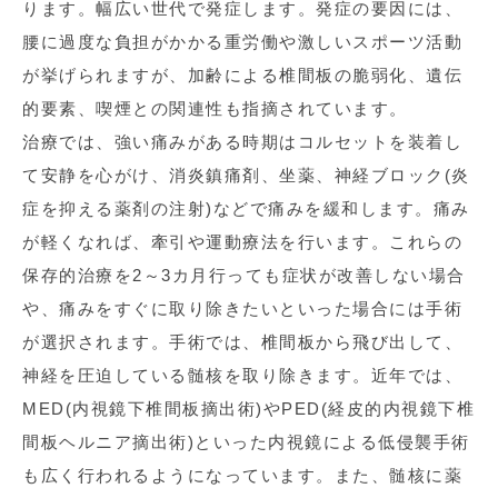
ります。幅広い世代で発症します。発症の要因には、
腰に過度な負担がかかる重労働や激しいスポーツ活動
が挙げられますが、加齢による椎間板の脆弱化、遺伝
的要素、喫煙との関連性も指摘されています。
治療では、強い痛みがある時期はコルセットを装着し
て安静を心がけ、消炎鎮痛剤、坐薬、神経ブロック(炎
症を抑える薬剤の注射)などで痛みを緩和します。痛み
が軽くなれば、牽引や運動療法を行います。これらの
保存的治療を2～3カ月行っても症状が改善しない場合
や、痛みをすぐに取り除きたいといった場合には手術
が選択されます。手術では、椎間板から飛び出して、
神経を圧迫している髄核を取り除きます。近年では、
MED(内視鏡下椎間板摘出術)やPED(経皮的内視鏡下椎
間板ヘルニア摘出術)といった内視鏡による低侵襲手術
も広く行われるようになっています。また、髄核に薬